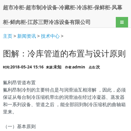
超市冷柜-超市制冷设备-冷藏柜-冷冻柜-保鲜柜-风幕
柜-鲜肉柜-江苏三野冷冻设备有限公司
导航
主页
>
新闻资讯
>
技术中心
>
图解：冷库管道的布置与设计原则
2018-05-24 15:16
未知
admin
次
时间:
来源:
作者:
点击:
氟利昂管道布置
氟利昂制冷剂的主要特点是与润滑油互相溶解 ，因此，必须
保证从每台制冷压缩机带出的润滑油在经过冷凝器、蒸发器
和一系列设备、管道之后 ，能全部回到制冷压缩机的曲轴箱
里来。
（一）基本原则